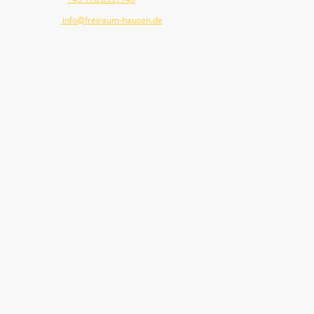
E-Mail:
info@freiraum-hausen.de
Adresse: Pilatusring 24, Hausen, 91353, Germany