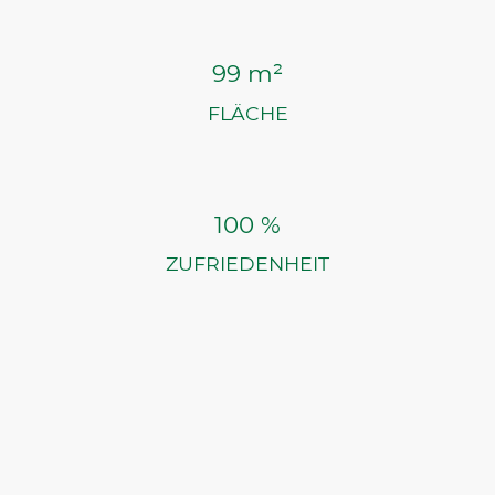
99 m²
FLÄCHE
100 %
ZUFRIEDENHEIT
©FreiRaum Hausen. Alle Rechte vorbehalten. |
Datenschutz
|
Impressum