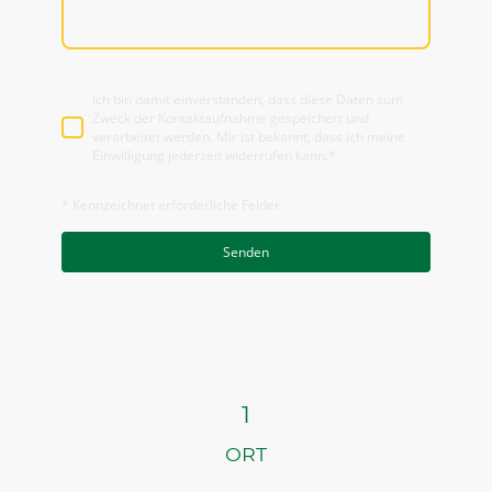
Ich bin damit einverstanden, dass diese Daten zum
Zweck der Kontaktaufnahme gespeichert und
verarbeitet werden. Mir ist bekannt, dass ich meine
Einwilligung jederzeit widerrufen kann.*
* Kennzeichnet erforderliche Felder
Senden
1
ORT